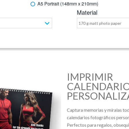
A5 Portrait (148mm x 210mm)
Material
170 g matt photo paper
IMPRIMIR
CALENDARI
PERSONALI
Captura memorias y míralas tod
calendarios fotográficos person
Perfectos para regalos, obsequi