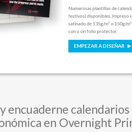
Numerosas plantillas de calendar
festivos) disponibles. Impreso 
satinado de 135g/m² o 150g/m². 
con o sin folio protector.
EMPEZAR A DISEÑAR
y encuaderne calendarios
onómica en Overnight Pri