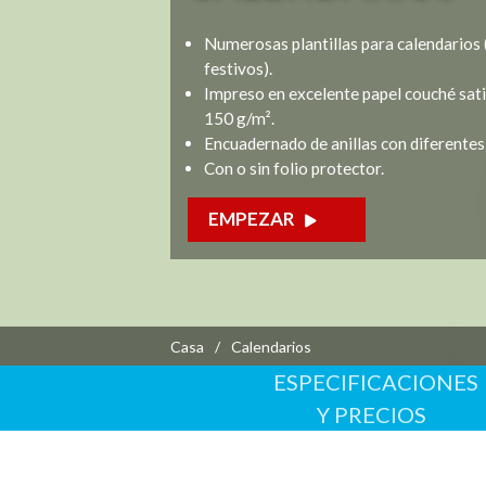
Productos impresos
Numerosas plantillas para calendarios (
Tarjetas de Visita
festivos).
9AM - 
Tarjetas de Visita Plegad
Impreso en excelente papel couché sat
Tarjetas de Visita Multica
150 g/m².
Postales
Encuadernado de anillas con diferentes
Con o sin folio protector.
Catálogos
Calendarios
EMPEZAR
Casa
Calendarios
ESPECIFICACIONES
Y PRECIOS