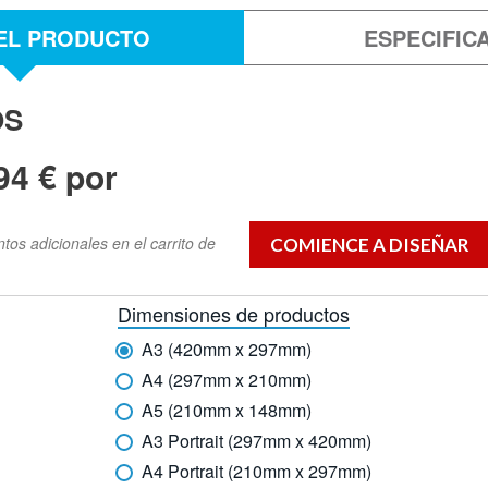
EL PRODUCTO
ESPECIFIC
OS
94 € por
os adicionales en el carrito de
Dimensiones de productos
A3 (420mm x 297mm)
A4 (297mm x 210mm)
A5 (210mm x 148mm)
A3 Portrait (297mm x 420mm)
A4 Portrait (210mm x 297mm)