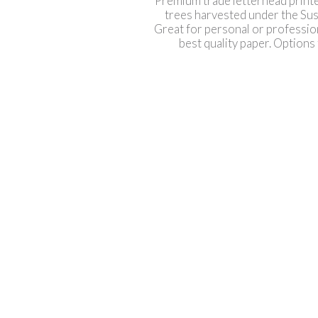
Premium trade letterhead printe
trees harvested under the Sust
Discussio
Great for personal or professio
Cartes de Visite
best quality paper. Options 
9AM - 3PM 
Cartes de Visite Pliées
Cartes de Visite Multic
Cartes Postales
Livrets
Calendrier