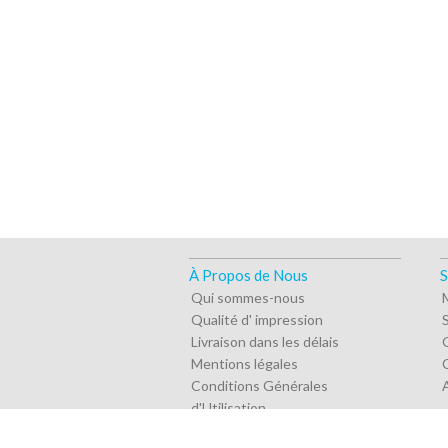
À Propos de Nous
S
Qui sommes-nous
Qualité d' impression
Livraison dans les délais
Mentions légales
Conditions Générales
d'Utilisation
Politique de confidentialité