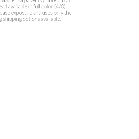
lable. All paper is printed from
ad available in full color (4/0).
rease exposure and uses only the
g shipping options available.
otre problème
, jusqu'au 31/12/2026
 délais